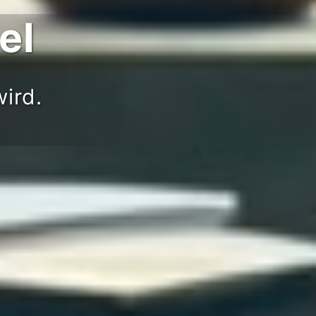
el
ird.