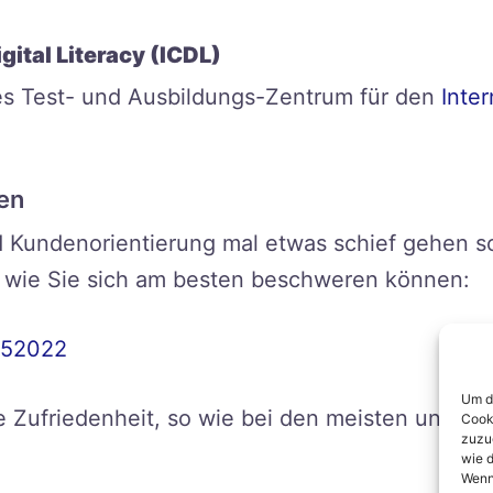
igital Literacy (ICDL)
tes Test- und Ausbildungs-Zentrum für den
Inter
en
nd Kundenorientierung mal etwas schief gehen s
, wie Sie sich am besten beschweren können:
052022
Um di
e Zufriedenheit, so wie bei den meisten unsere
Cook
zuzu
wie d
Wenn