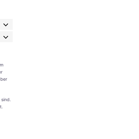
Statistiken
em
er
über
 sind.
t.