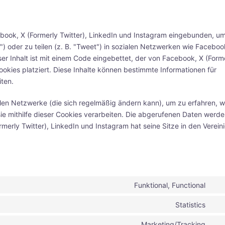
ebook, X (Formerly Twitter), LinkedIn und Instagram eingebunden, u
n") oder zu teilen (z. B. "Tweet") in sozialen Netzwerken wie Faceboo
ser Inhalt ist mit einem Code eingebettet, der von Facebook, X (Form
okies platziert. Diese Inhalte können bestimmte Informationen für
ten.
alen Netzwerke (die sich regelmäßig ändern kann), um zu erfahren, wi
ie mithilfe dieser Cookies verarbeiten. Die abgerufenen Daten werde
merly Twitter), LinkedIn und Instagram hat seine Sitze in den Verein
Funktional, Functional
Con
to
Statistics
Con
ser
to
wor
Marketing/Tracking