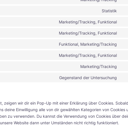
Con
ser
to
goo
Statistik
Con
ser
ana
to
goo
Marketing/Tracking, Funktional
Con
ser
ma
to
vim
Marketing/Tracking, Funktional
Con
ser
to
you
Funktional, Marketing/Tracking
Con
ser
to
fac
Marketing/Tracking, Funktional
Con
ser
to
twit
Marketing/Tracking
Con
ser
to
link
Gegenstand der Untersuchung
Con
ser
to
ins
ser
son
 zeigen wir dir ein Pop-Up mit einer Erklärung über Cookies. Sobal
 uns deine Einwilligung alle von dir gewählten Kategorien von Cookies 
rieben zu verwenden. Du kannst die Verwendung von Cookies über de
 unsere Website dann unter Umständen nicht richtig funktioniert.