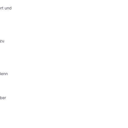
rt und
 zu
denn
aber