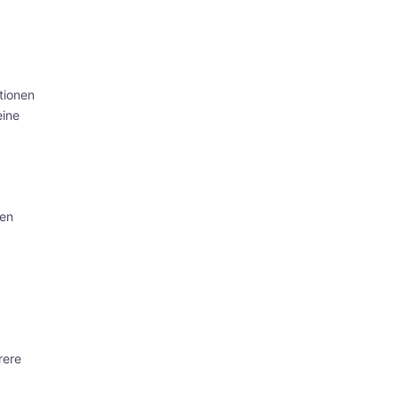
tionen
eine
hen
rere