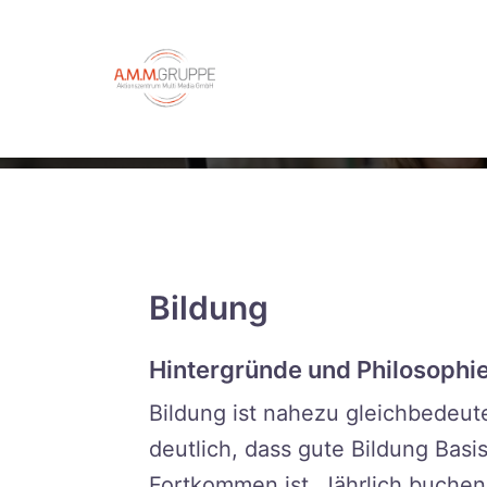
Zum
springen
Inhalt
springen
Bildung
Hintergründe und Philosophie
Bildung ist nahezu gleichbedeut
deutlich, dass gute Bildung Basi
Fortkommen ist. Jährlich buche