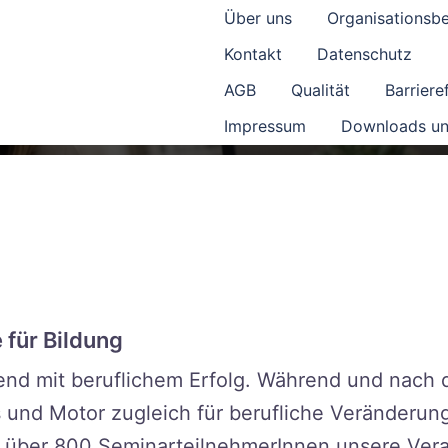
Über uns
Organisationsb
Kontakt
Datenschutz
AGB
Qualität
Barrieref
Impressum
Downloads un
 für Bildung
end mit beruflichem Erfolg. Während und nach 
s und Motor zugleich für berufliche Veränderun
n über 800 SeminarteilnehmerInnen unsere Vera